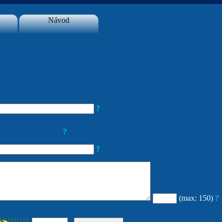
Návod
?
?
?
(max: 150)
?