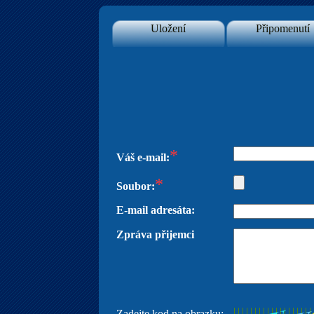
Uložení
Připomenutí
*
Váš e-mail:
*
Soubor:
E-mail adresáta:
Zpráva přijemci
Zadejte kod na obrazku: